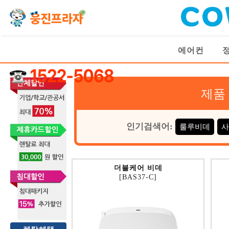
에어컨
제품
인기검색어:
룰루비데
사
더블케어 비데
[BAS37-C]