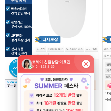
리모컨
3중더블살균
All스테인리스
자가관리
리모
룰루비데
룰루
26,900
24,400원
월렌탈료
월
4,400 원
제휴카드
제
10만원 전액면제
설치등록비
설
사은품보기
80,000 P
415(가로) x 542(세로) x 159(높이) ㎜
415
색상:
색상