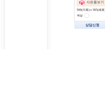
사은품보기
500(가로) x 585(세로)
색상:
상담신청
렌탈/일시불안내
|
결합할
사업자명
: 코웨이렌탈
대표자
: 장동환
사업자등록번
주소
: 경기도 광명시 하안로 320
E-mail
: wjplazarent@
COPYRIGHT
코웨이렌탈
ALL RIGHTS RESERV