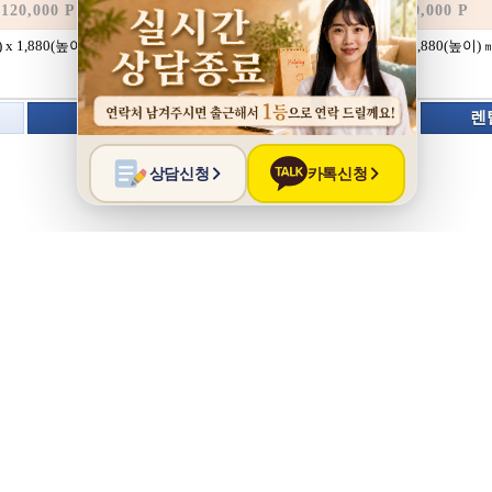
120,000 P
사은품보기
120,000 P
 x 1,880(높이) ㎜
500(가로) x 585(세로) x 1,880(높이) 
색상:
렌탈신청
상담신청
렌
인 안내
|
학교/기업 단체할인
|
제휴카드할인
|
코디(하트)서비스
|
개인정보처리방
호
: 154-41-00936
통신판매업
: 제 2022-경기광명-0040호
naver.com
개인정보보호책임자
: 장동환
ED.
Hosting : Gabia