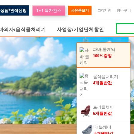
1+1 특가찬스
상담/견적신청
사은품보기
고객지원
장바구니
마의자/음식물처리기
사업장/기업단체할인
파바 롤케익
100%증정
음식물처리기
4개월반값
트리플체어
6개월반값
페블체어
6개월반값