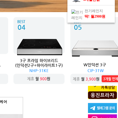
전기레인지
딱! 월2900원
상담신청
블케어