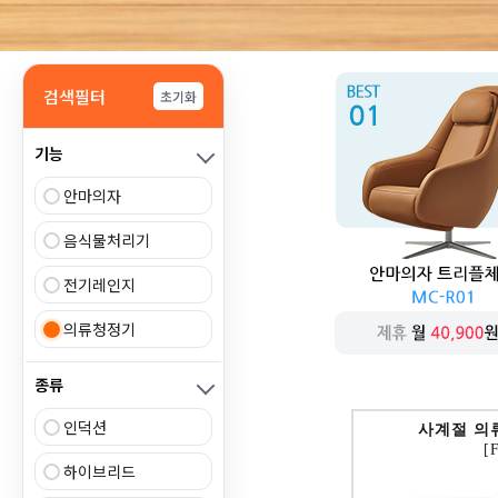
검색필터
초기화
기능
안마의자
음식물처리기
전기레인지
의류청정기
종류
인덕션
사계절 의
[
하이브리드