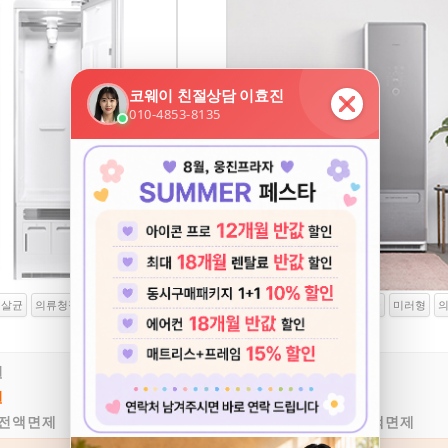
 살균
의류청정
의류건조
파워에어샷
나노미스트 살균
미러형
공간청정
더블케어 4IN1
원
46,900 원
월렌탈료
원
26,900 원
제휴카드
 전액면제
10만원 전액면제
설치등록비