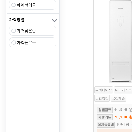
하이라이트
가격정렬
가격낮은순
가격높은순
파워에어샷
나노미스트
공간청정
공간제습
40,900 
월렌탈료
20,900 
제휴카드
10만원
설치등록비