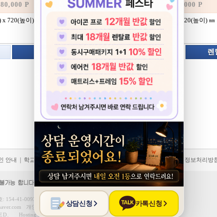
80,000 P
사은품보기
80,000 P
) x 720(높이) ㎜
400(가로) x 225(세로) x 720(높이) ㎜
색상:
렌탈신청
상담신청
렌
인 안내
|
학교/기업 단체할인
|
제휴카드할인
|
코디(하트)서비스
|
개인정보처리방
호
: 154-41-00936
통신판매업
: 제 2022-경기광명-0040호
naver.com
개인정보보호책임자
: 장동환
ED.
Hosting : Gabia