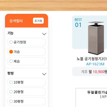
검색필터
초기화
기능
공기청정
가습
제습
평형
10평형
20평형
듀얼클린가습
[AP
30평형