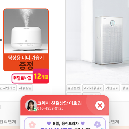
균자연가습
자동살균
듀얼클린
에어매칭필터
가습필터
항균
자동살균
가습청정기
원
27,900 원
월렌탈료
7,900 원
제휴카드
 전액면제
10만원 전액면제
설치등록비