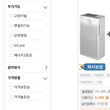
부가기능
고양이털
펫필터기능
강력청정
IoCare
에너지1등급
관리방식
듀얼클린
가습필터
항
가격정렬
가습청정기
12평
가격낮은순
26,400 
월렌탈료
가격높은순
6,400 원
제휴카드
10만원
설치등록비