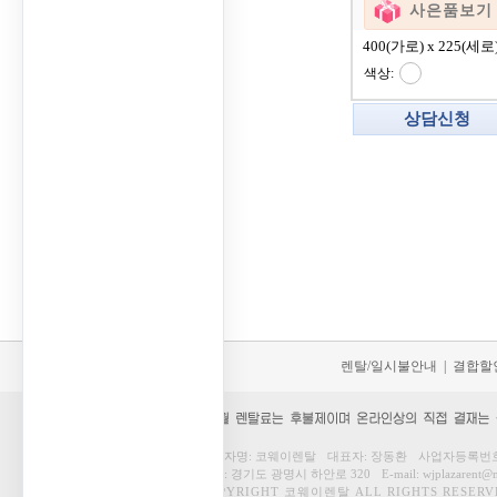
사은품보기
400(가로) x 225(세로
색상:
상담신청
렌탈/일시불안내
|
결합할
사업자명
: 코웨이렌탈
대표자
: 장동환
사업자등록번
주소
: 경기도 광명시 하안로 320
E-mail
: wjplazarent@
COPYRIGHT
코웨이렌탈
ALL RIGHTS RESERV