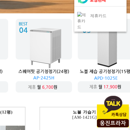
보상판매
제휴카드
상담신청
12평)
노블 가습기
[AM-1421G]