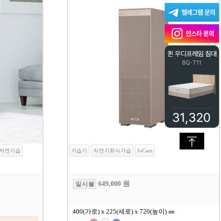
자연가습
가습기
자연기화식가습
IoCare
649,000 원
일 시 불
400(가로) x 225(세로) x 720(높이) ㎜