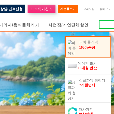
1+1 특가찬스
상담/견적신청
사은품보기
고객지원
장바구니
마의자/음식물처리기
사업장/기업단체할인
파바 롤케익
100%증정
에어컨 출시
18개월 반값
싱글파워 청정기
7개월면제
타사가전