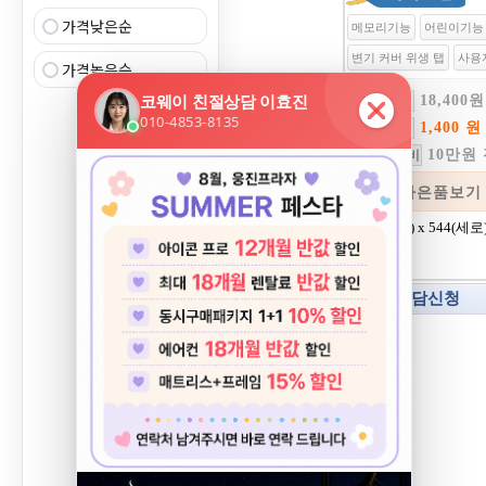
가격낮은순
메모리기능
어린이기능
변기 커버 위생 탭
사용
가격높은순
18,400원
월렌탈료
1,400 원
제휴카드
10만원
설치등록비
사은품보기
494(가로) x 544(세로
색상:
상담신청