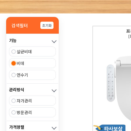
검색필터
초기화
프
[
기능
살균비데
비데
연수기
관리방식
자가관리
방문관리
가격정렬