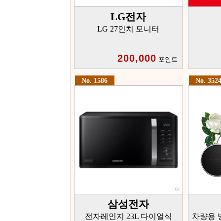
LG전자
LG 27인치 모니터
200,000
포인트
No. 1586
No. 352
삼성전자
전자레인지 23L 다이얼식
차량용 