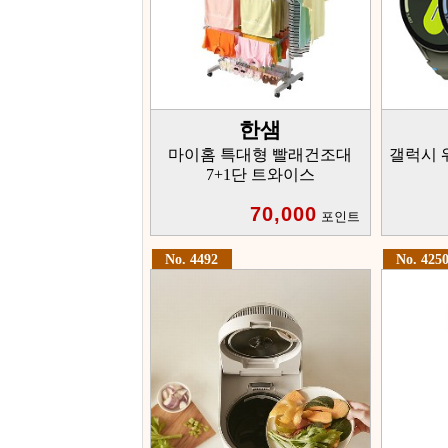
한샘
마이홈 특대형 빨래건조대
갤럭시 
7+1단 트와이스
70,000
포인트
No. 4492
No. 425