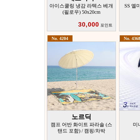
아이스쿨링 냉감 라텍스 베개
SS 엘
(필로우) 50x20cm
30,000
포인트
No. 4204
No. 436
노르딕
캠프 어반 화이트 파라솔 (스
미
탠드 포함) / 캠핑/차박