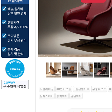
리클라이닝
3D안마모듈
3존온열시트
무중력모드
B
릴렉스체어
중력의자
임원의자