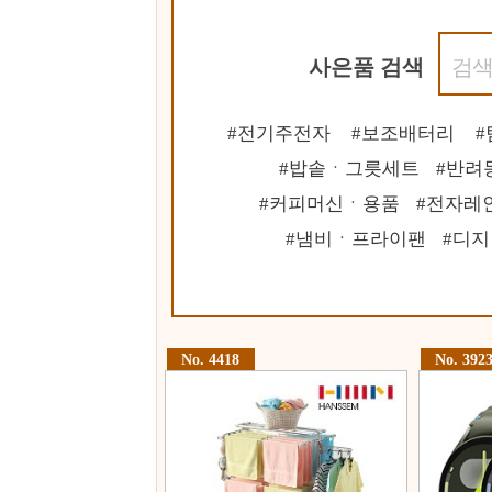
사은품 검색
전기주전자
보조배터리
밥솥ㆍ그릇세트
반려
커피머신ㆍ용품
전자레
냄비ㆍ프라이팬
디지
No. 4418
No. 392