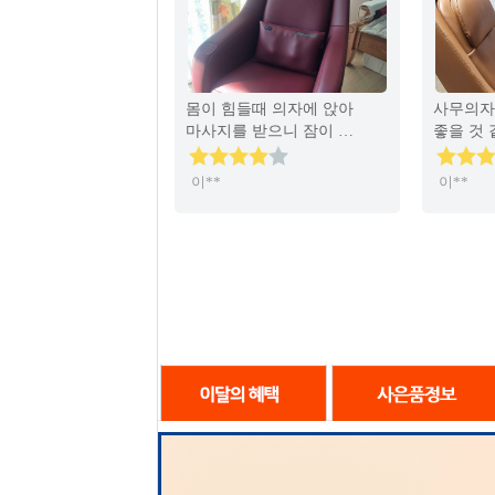
몸이 힘들때 의자에 앉아
사무의자
마사지를 받으니 잠이 솔
좋을 것
솔 오는 느낌이 듬 디자인
화점에서
도 이쁘고 색깔도 마음에
렌탈하게
이**
이**
듬
체어!!!
무난할 
데 역시
않고 잘 
용하는 
나오는 
루를 시
로 마사지
곤해요^
지용 쿠션
파에서 
^^