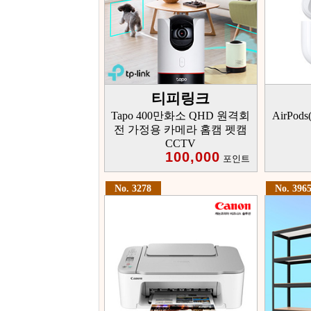
티피링크
Tapo 400만화소 QHD 원격회
AirPod
전 가정용 카메라 홈캠 펫캠
CCTV
100,000
포인트
No. 3278
No. 396