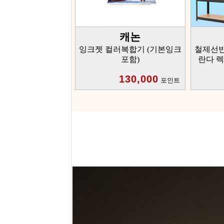
캐논
잉크젯 컬러복합기 (기본잉크
철제선반
포함)
란다 렉 5
130,000
포인트