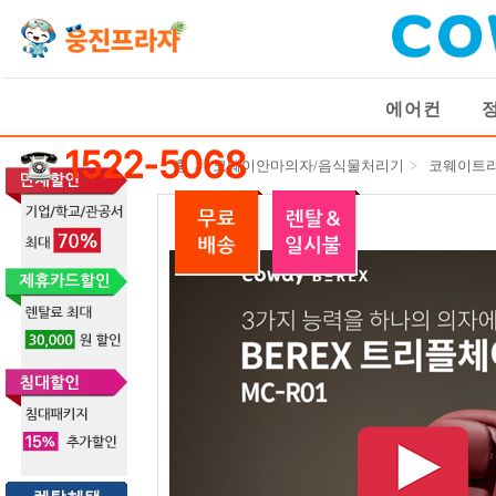
에어컨
홈
>
코웨이안마의자/음식물처리기
>
코웨이트