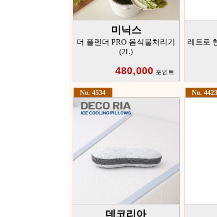
미닉스
더 플렌더 PRO 음식물처리기
레트로 
(2L)
480,000
포인트
No. 4534
No. 442
데코리아