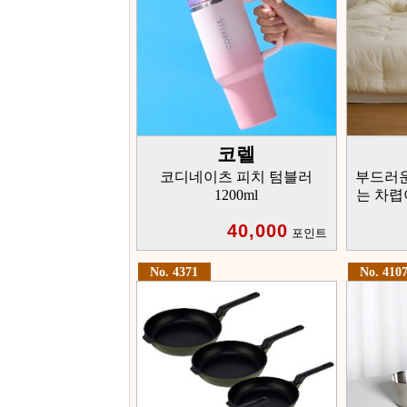
코렐
코디네이츠 피치 텀블러
부드러
1200ml
는 차렵
40,000
포인트
No. 4371
No. 410