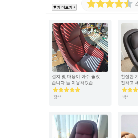
후기 더보기 +
설치 멫 대응이 아주 좋았
친절한 
습니다 늘 이용하겠습니
전하고 
다
주셨구요.
니다.. 
정**
박*
고 .. 
고 너무 
사용 잘 
무 마음