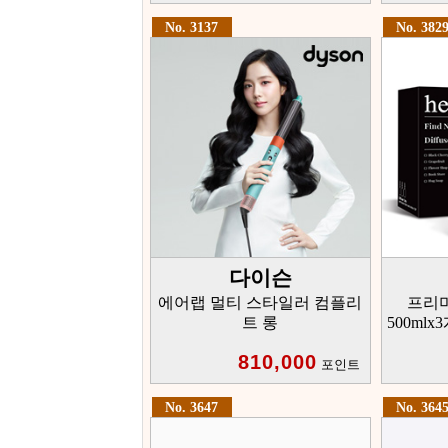
No. 3137
No. 382
다이슨
에어랩 멀티 스타일러 컴플리
프리
트 롱
500ml
810,000
포인트
No. 3647
No. 364