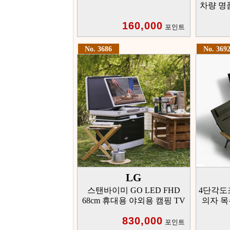
차량 명
160,000
포인트
No. 3686
No. 369
LG
스탠바이미 GO LED FHD
4단각도
68cm 휴대용 야외용 캠핑 TV
의자 목
830,000
포인트