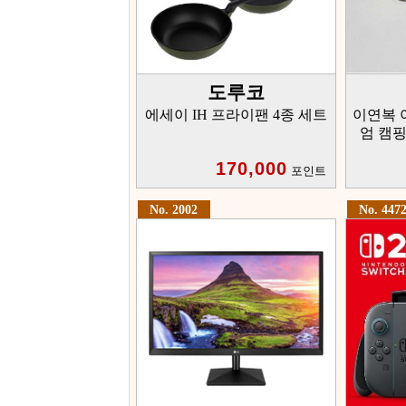
도루코
에세이 IH 프라이팬 4종 세트
이연복 
엄 캠핑
170,000
포인트
No. 2002
No. 447