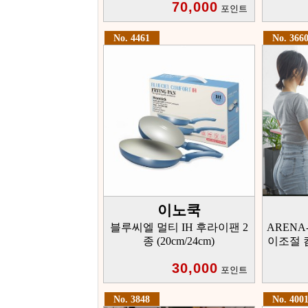
70,000
포인트
No. 4461
No. 366
이노쿡
블루씨엘 멀티 IH 후라이팬 2
ARENA-
종 (20cm/24cm)
이조절 
30,000
포인트
No. 3848
No. 400