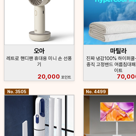
오아
마틸라
레트로 핸디팬 휴대용 미니 손 선풍
진짜 냉감100% 하이퍼쿨
기
중직 고정밴드 여름침대패
이트
20,000
70,00
포인트
No. 3505
No. 4499