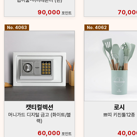
렵이불-허니레몬티 (퀸)
90,000
70,00
포인트
No. 4063
No. 4062
캣티컬렉션
로시
머니가드 디지털 금고 (화이트/블
쁘띠 키친툴12종
랙)
60,000
40,00
포인트