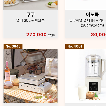
쿠쿠
이노쿡
멀티 30L 광파오븐
블루씨엘 멀티 IH 후라이
(20cm/24cm)
270,000
30,00
포인트
No. 3848
No. 4001