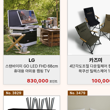
LG
카즈미
스탠바이미 GO LED FHD 68cm
4단각도조절 다운힐체어 
휴대용 야외용 캠핑 TV
목쿠션 릴렉스체어 
830,000
100,00
포인트
No. 3829
No. 3479