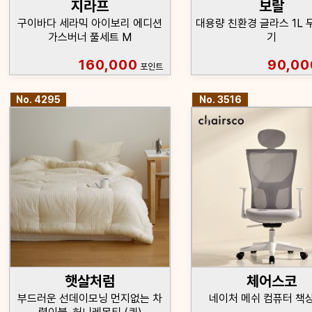
지라프
보랄
구이바다 세라믹 아이보리 에디션
대용량 친환경 글라스 1L 
가스버너 풀세트 M
기
160,000
90,00
포인트
No. 4295
No. 3516
햇살처럼
체어스코
부드러운 선데이모닝 먼지없는 차
네이처 메쉬 컴퓨터 책