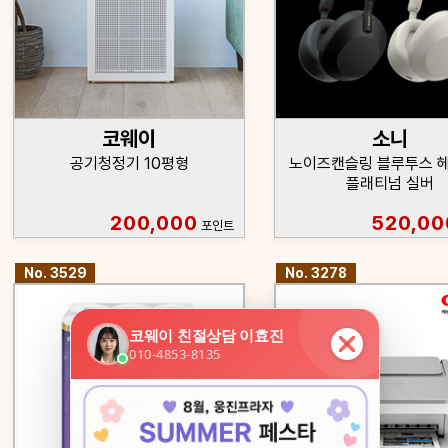
코웨이
소니
공기청정기 10평형
노이즈캔슬링 블루투스 헤
플래티넘 실버
200,000
520,00
포인트
No. 3529
No. 3278