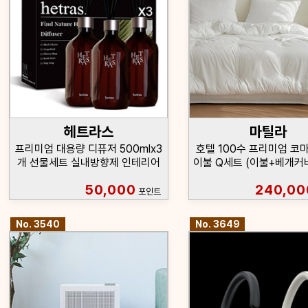
헤트라스
마틸라
프리미엄 대용량 디퓨저 500mlx3
호텔 100수 프리미엄 코
개 선물세트 실내방향제 인테리어
이불 Q세트 (이불+베개커
50,000
240,00
포인트
No. 3540
No. 3649