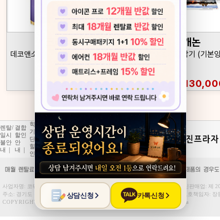
크리넥스
캐논
데코앤소프트 천연펄프 3겹 고급롤
잉크젯 컬러복합기 (기본
화장지
30,000
130,00
포인트
학교/
개인
렌탈/
결합
제휴
코디
기업
정보
일시
할인
카드
(하트)
단체
처리
불안
안
할
서비
할
방
내
|
내
|
인
|
스
|
인
|
침
|
사업자명
: 코웨이렌탈
대표자
: 장동환
사업자등록번호
: 154-41-00936
통신판매업
: 제 
주소
: 경기도 광명시 하안로 320
E-mail
: wjplazarent@naver.com
개인정보보호책임자
: 
COPYRIGHT
코웨이렌탈
ALL RIGHTS RESERVED.
Hosting : Gabia