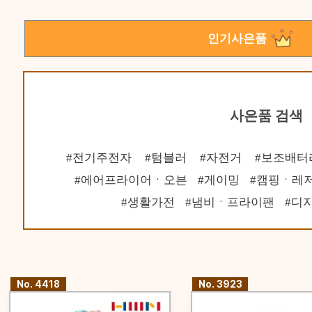
인기사은품
사은품 검색
전기주전자
텀블러
자전거
보조배터
에어프라이어ㆍ오븐
게이밍
캠핑ㆍ레
생활가전
냄비ㆍ프라이팬
디지
No. 4418
No. 3923