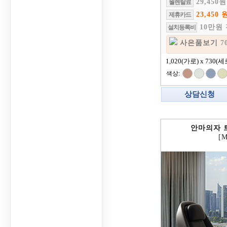
29,450원
월렌탈료
23,450 
제휴카드
10만원
설치등록비
사은품보기
7
1,020(가로) x 730(세
색상:
상담신청
안마의자 
[