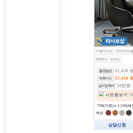
리클라이닝
3D안마모
BEREX
비렉스
31,450 
월렌탈료
25,450 
제휴카드
10만원
설치등록비
사은품보기
7
750(가로) x 1,150(세
색상:
상담신청