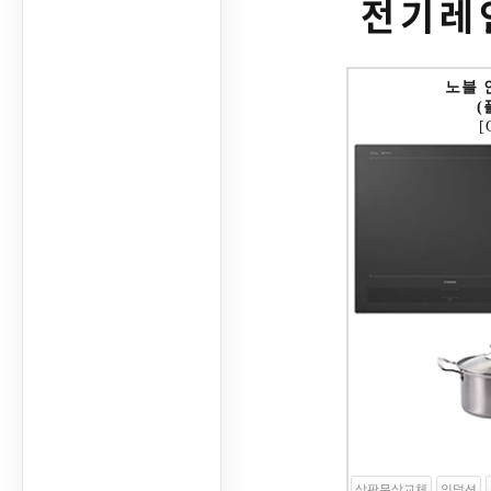
전기레
노블 
(
[
상판무상교체
인덕션