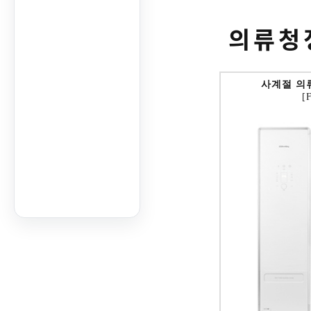
의류청
사계절 의
[