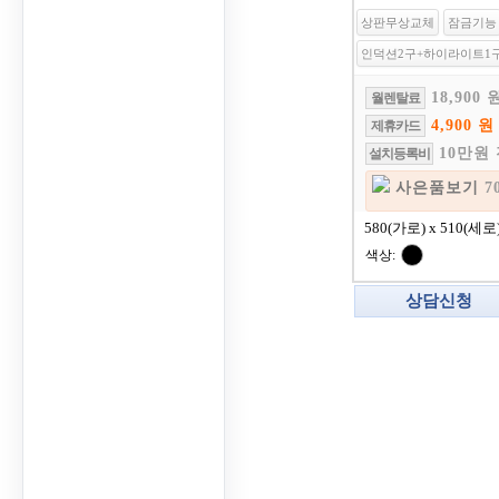
상판무상교체
잠금기능
인덕션2구+하이라이트1
18,900 
월렌탈료
4,900 원
제휴카드
10만원
설치등록비
사은품보기
7
580(가로) x 510(세로
색상:
상담신청