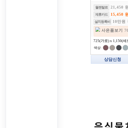
21,450 
월렌탈료
15,450 
제휴카드
10만원
설치등록비
사은품보기
7
725(가로) x 1,150(세
색상:
상담신청
음식물