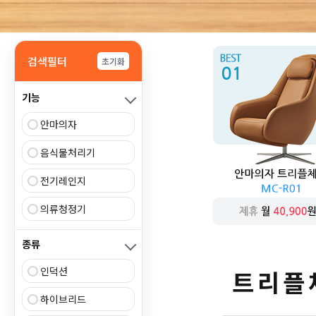
검색필터
초기화
기능
안마의자
음식물처리기
전기레인지
의류청정기
종류
인덕션
트리플
하이브리드