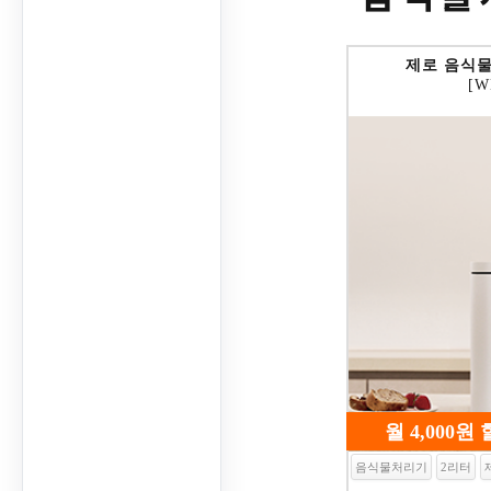
제로 음식물
[W
월 4,000원
음식물처리기
2리터