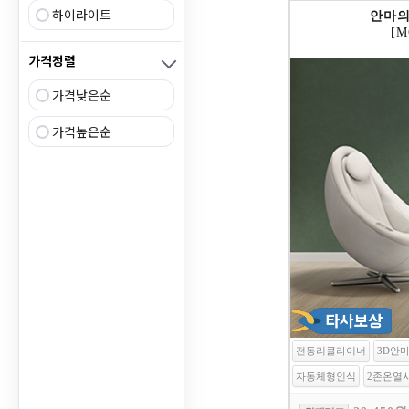
하이라이트
안마의
[M
가격정렬
가격낮은순
가격높은순
전동리클라이너
3D안
자동체형인식
2존온열