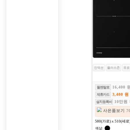
인덕션
플러스존
유로
16,400 
월렌탈료
3,400 원
제휴카드
10만원
설치등록비
사은품보기
7
580(가로) x 510(세로
색상: