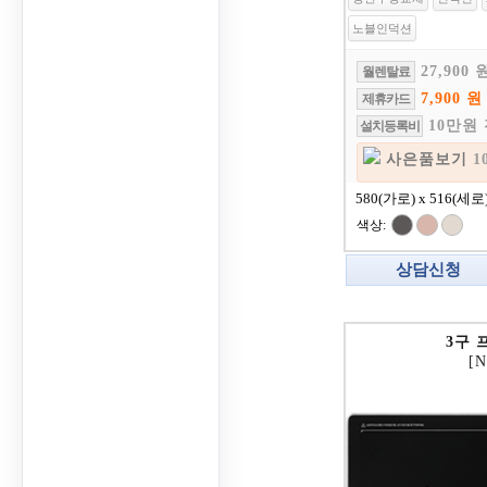
노블인덕션
27,900 
월렌탈료
7,900 원
제휴카드
10만원
설치등록비
사은품보기
1
580(가로) x 516(세로
색상:
상담신청
3구 
[N