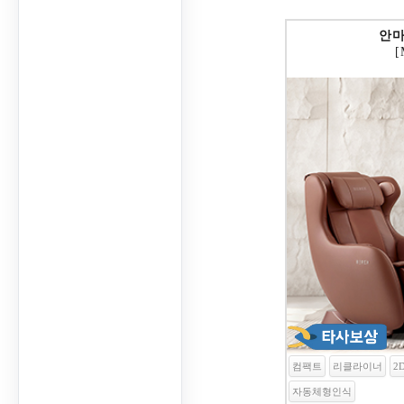
안마
[
컴팩트
리클라이너
2
자동체형인식