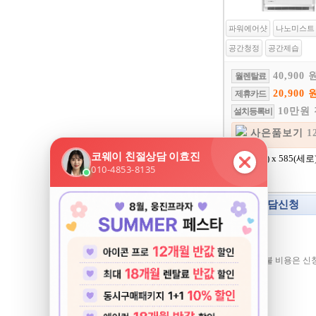
파워에어샷
나노미스트
공간청정
공간제습
40,900 
월렌탈료
20,900 
제휴카드
10만원
설치등록비
사은품보기
1
500(가로) x 585(세로)
색상:
상담신청
※ 총렌탈료/일시불 비용은 신