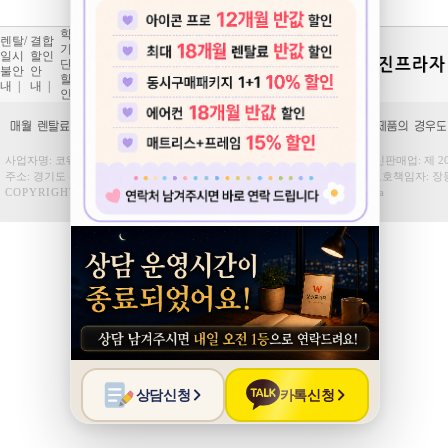
학교/
개인
렌탈/
결합
제휴
코디
기업
정보
일시
할인
카드
(하트)
단체
처리
불안
안
할
서비
할
방
내
|
내
|
인
|
스
|
인
|
침
|
사업자명
: 코웨이렌탈
대표자
: 장동환
사업자등록번호
: 154-41-00936
통신판매업
: 제 
주소
: 경기도 광명시 하안로 320
E-mail
: wjplazarent@naver.com
개인정보보호책임자
: 
COPYRIGHT
코웨이렌탈
ALL RIGHTS RESERVED.
Hosting : Gabia