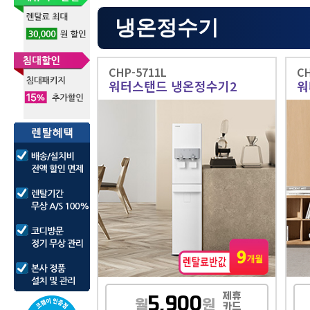
냉온정수기
CHP-5711L
CH
워터스탠드 냉온정수기2
워
제휴
5,900
월
원
카드