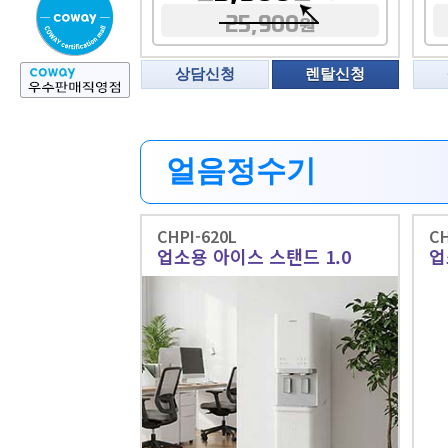
25,900
원
상담신청
렌탈신청
얼음정수기
CHPI-620L
CH
업소용 아이스 스탠드 1.0
업