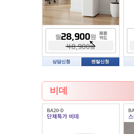
제휴
28,900
월
원
카드
48,900
원
상담신청
렌탈신청
비데
BA20-D
BA
단체특가 비데
스