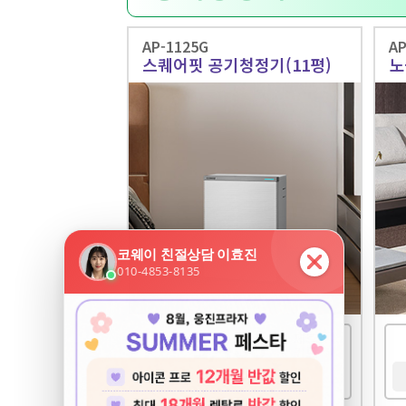
AP-1125G
AP
스퀘어핏 공기청정기(11평)
노
제휴
3,400
월
원
카드
16,400
원