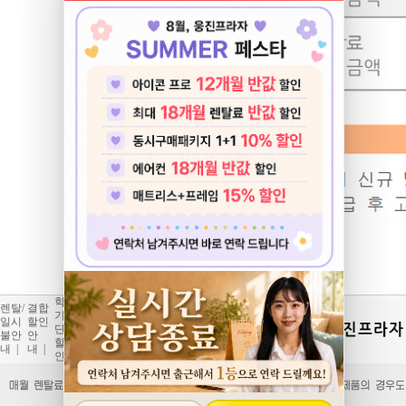
학교/
개인
렌탈/
결합
제휴
코디
기업
정보
일시
할인
카드
(하트)
단체
처리
불안
안
할
서비
할
방
내
|
내
|
인
|
스
|
인
|
침
|