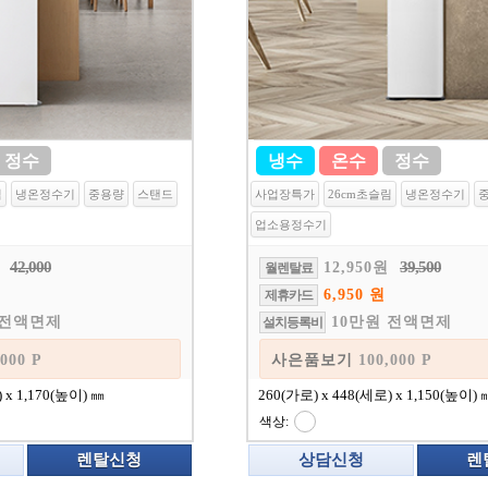
정수
냉수
온수
정수
림
냉온정수기
중용량
스탠드
사업장특가
26cm초슬림
냉온정수기
업소용정수기
42,000
39,500
12,950원
월렌탈료
6,950 원
제휴카드
 전액면제
10만원 전액면제
설치등록비
보기
100,000 P
사은품보기
100,000
 x 1,170(높이) ㎜
260(가로) x 448(세로) x 1,150(높이) 
색상:
렌탈신청
상담신청
렌