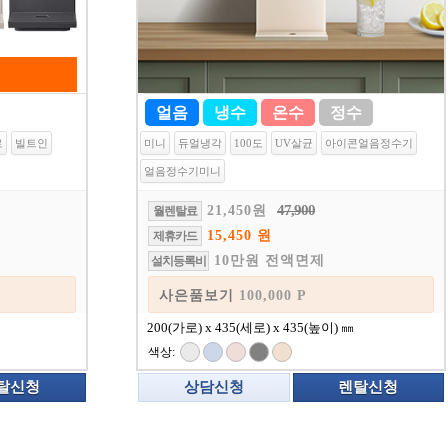
얼음
냉수
온수
정수
로
빌트인
미니
듀얼냉각
100도
UV살균
아이콘얼음정수기
얼음정수기미니
47,900
21,450원
월렌탈료
15,450 원
제휴카드
10만원 전액면제
설치등록비
P
사은품보기
100,000 P
200(가로) x 435(세로) x 435(높이) ㎜
색상:
탈신청
상담신청
렌탈신청