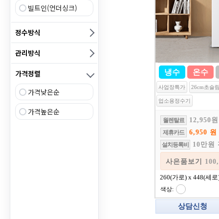
빌트인(언더싱크)
정수방식
관리방식
냉수
온수
가격정렬
사업장특가
26cm초슬
가격낮은순
업소용정수기
가격높은순
12,950원
월렌탈료
6,950 원
제휴카드
10만원
설치등록비
사은품
260(가로) x 448(세로)
색상:
상담신청