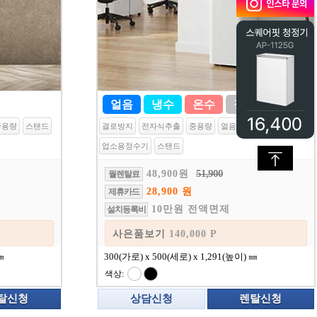
얼음
냉수
온수
정수
중용량
스탠드
결로방지
전자식추출
중용량
얼음정수기
업소용정수기
스탠드
51,900
48,900원
월렌탈료
28,900 원
제휴카드
10만원 전액면제
설치등록비
 P
사은품보기
140,000 P
㎜
300(가로) x 500(세로) x 1,291(높이) ㎜
색상:
탈신청
상담신청
렌탈신청