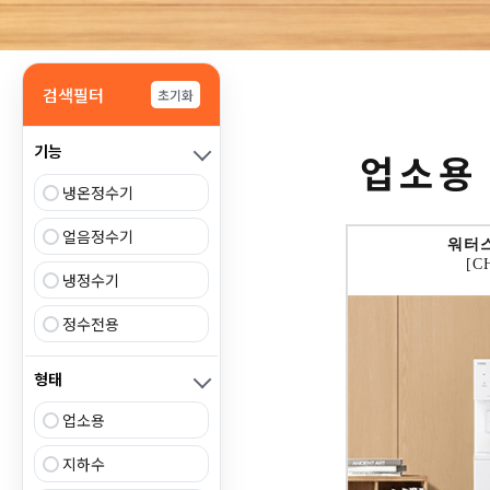
검색필터
초기화
기능
업소용
냉온정수기
얼음정수기
워터
[C
냉정수기
정수전용
형태
업소용
지하수