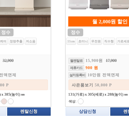
월 2,000원 할인
정수
정수
V케어
정량추출
저소음
11cm
초미니
무전원
직수형
가로세
32,900
17,900
15,900원
월렌탈료
900 원
제휴카드
 전액면제
10만원 전액면제
설치등록비
보기
80,000 P
사은품보기
50,000 
) x 385(높이) ㎜
131(가로) x 305(세로) x 288(높이) ㎜
색상:
렌탈신청
상담신청
렌