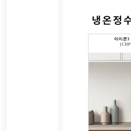
냉온정
아이콘3
[CHP