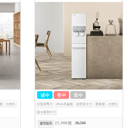
냉수
온수
정수
량
스탠드
사업장특가
26cm초슬림
냉온정수기
중용량
스탠드
업소용정수기
39,500
25,900원
월렌탈료