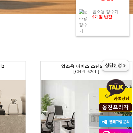
업소용 정수기
9개월 반값
상담신청
기2
업소용 아이스 스탠드 1.0
[CHPI-620L]