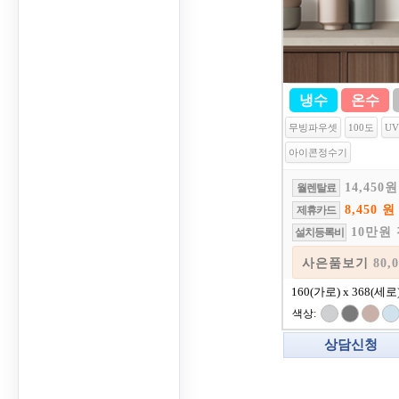
냉수
온수
무빙파우셋
100도
U
아이콘정수기
14,450원
월렌탈료
8,450 원
제휴카드
10만원
설치등록비
사은품
160(가로) x 368(세로
색상:
상담신청