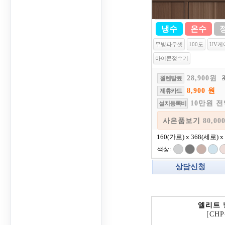
냉수
온수
무빙파우셋
100도
UV케
아이콘정수기
28,900원
월렌탈료
8,900 원
제휴카드
10만원 
설치등록비
사은품보
160(가로) x 368(세로) x
색상:
상담신청
엘리트
[CHP