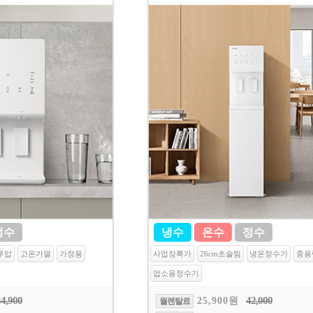
정수
냉수
온수
정수
투압
고온가열
가정용
사업장특가
26cm초슬림
냉온정수기
중용
업소용정수기
34,900
42,000
25,900원
월렌탈료