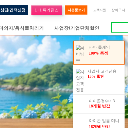
1+1 특가찬스
상담/견적신청
사은품보기
고객지원
장바구니
마의자/음식물처리기
사업장/기업단체할인
파바 롤케익
100% 증정
사업자 고객전용
15% 할인
아이콘정수기3
18개월 반값
아이콘 얼음 미니
18개월 반값