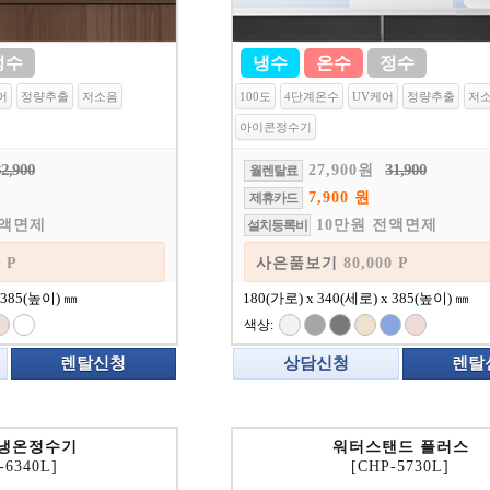
정수
냉수
온수
정수
어
정량추출
저소음
100도
4단계온수
UV케어
정량추출
저
아이콘정수기
32,900
31,900
27,900원
월렌탈료
7,900 원
제휴카드
전액면제
10만원 전액면제
설치등록비
기
80,000 P
사은품보기
80,000 P
 385(높이) ㎜
180(가로) x 340(세로) x 385(높이) ㎜
색상:
렌탈신청
상담신청
렌탈
 냉온정수기
워터스탠드 플러스
-6340L]
[CHP-5730L]