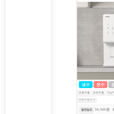
냉수
온수
맞춤추출
정량추출
역삼
지하수정수기
30,900원
월렌탈료