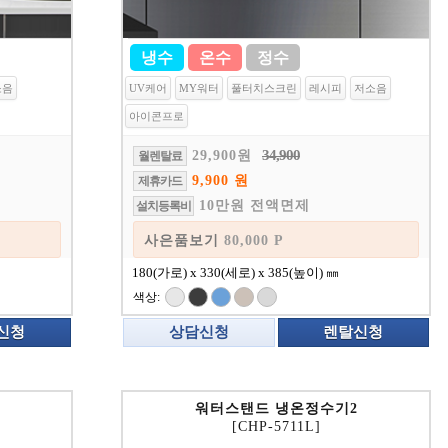
냉수
온수
정수
소음
UV케어
MY워터
풀터치스크린
레시피
저소음
아이콘프로
34,900
29,900원
월렌탈료
9,900 원
제휴카드
10만원 전액면제
설치등록비
사은품보기
80,000 P
180(가로) x 330(세로) x 385(높이) ㎜
색상:
신청
상담신청
렌탈신청
워터스탠드 냉온정수기2
[CHP-5711L]