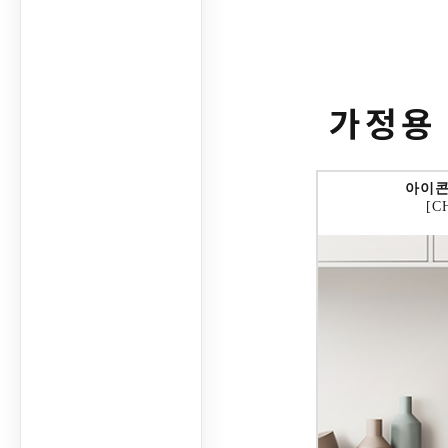
가정용
아이콘
[C